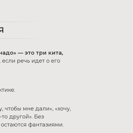
Я
 надо»
— это три кита,
 если речь идет о его
ктике.
у, чтобы мне дали», «хочу,
-то другой».
Без
и остаются фантазиями.