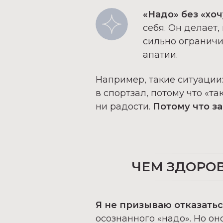
«Надо» без «хоч
себя. Он делает,
сильно ограничи
апатии.
Например, такие ситуации
в спортзал, потому что
«та
ни радости.
Потому что за
ЧЕМ ЗДОРОВ
Я не призываю отказатьс
осознанного
«надо».
Но оно