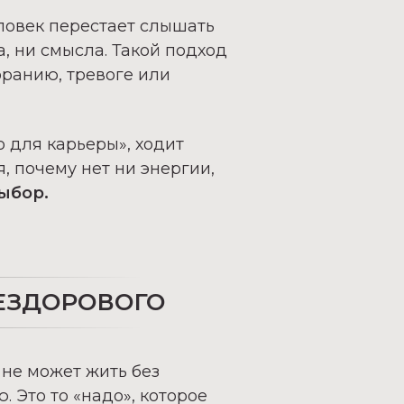
ловек перестает слышать
ка, ни смысла. Такой подход
оранию, тревоге или
о для карьеры»
, ходит
я, почему нет ни энергии,
ыбор.
НЕЗДОРОВОГО
 не может жить без
 Это то «
надо»
, которое