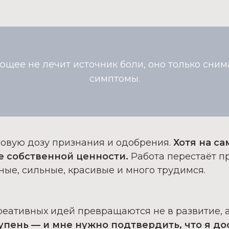
щее не лечит источник боли, оно только сним
симптомы.
новую дозу признания и одобрения.
Хотя на с
е собственной ценности.
Работа перестаёт пр
ные, сильные, красивые и много трудимся.
еативных идей превращаются не в развитие, а
упень — и мне нужно подтвердить, что я дос