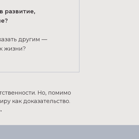
в развитие,
ие?
казать другим —
 к жизни?
етственности. Но, помимо
иру как доказательство.
.