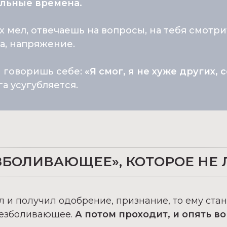
ольные времена.
ах мел, отвечаешь на вопросы, на тебя смотри
а, напряжение.
ы говоришь себе:
«Я смог, я не хуже других, 
га усугубляется.
ЗБОЛИВАЮЩЕЕ», КОТОРОЕ НЕ 
л и получил одобрение, признание, то ему стан
обезболивающее.
А потом проходит, и опять в